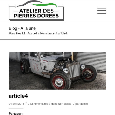
Blog - A la une
Vous êtes ici :
Accueil
/
Non classé
/
article4
article4
/
/
/
24 avril 2018
0 Commentaires
dans
Non classé
par
admin
Partager :